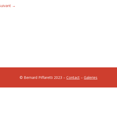
 suivant
→
biographie/biograp
© Bernard Piffaretti 2023 –
Contact
–
Galeries